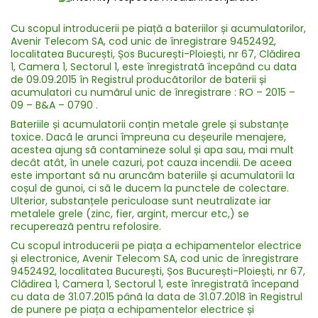
Cu scopul introducerii pe piață a bateriilor și acumulatorilor,
Avenir Telecom SA, cod unic de înregistrare 9452492,
localitatea București, Șos București-Ploiești, nr 67, Clădirea
1, Camera 1, Sectorul 1, este înregistratã începând cu data
de 09.09.2015 în Registrul producãtorilor de baterii și
acumulatori cu numãrul unic de înregistrare : RO – 2015 –
09 – B&A – 0790 .
Bateriile și acumulatorii conțin metale grele și substanțe
toxice. Dacã le arunci împreuna cu deșeurile menajere,
acestea ajung sã contamineze solul și apa sau, mai mult
decât atât, în unele cazuri, pot cauza incendii. De aceea
este important sã nu aruncãm bateriile și acumulatorii la
coșul de gunoi, ci sã le ducem la punctele de colectare.
Ulterior, substanțele periculoase sunt neutralizate iar
metalele grele (zinc, fier, argint, mercur etc,) se
recupereazã pentru refolosire.
Cu scopul introducerii pe piața a echipamentelor electrice
și electronice, Avenir Telecom SA, cod unic de înregistrare
9452492, localitatea București, Șos București-Ploiești, nr 67,
Clădirea 1, Camera 1, Sectorul 1, este înregistratã începand
cu data de 31.07.2015 pânã la data de 31.07.2018 în Registrul
de punere pe piața a echipamentelor electrice și