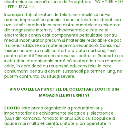
electronice cu numărul unic de înregistrare : RO – 2015 – 07
– EEE – 1374 – II .
Incurajãm toți utilizatorii de telefonie mobilã sã nu-și
arunce împreună cu gunoiul menajer telefonul stricat sau
uzat ci sã-l predea la oricare dintre punctele de colectare
din magazinele Internity. Echipamentele electrice și
electronice conțin atât componente periculoase pentru
mediul înconjurător precum și materiale reciclabile ce pot
fi ulterior utilizate ca materie primă secundară. Consumul
înseamna pentru mulți confort și o viața mai bunã, însã
pentru planetã înseamna și resurse secãtuite. Rapoarte ale
instituțiilor internaționale aratã cã suntem într-un moment
critic, în care dacã nu reușim sã educam felul în care
consumãm, pentru a deveni sustenabil pe termen lung, ne
putem confrunta cu situații severe.
VINO CU ELE LA PUNCTELE DE COLECTARE ECOTIC DIN
MAGAZINELE INTERNITY!
ECOTIC
este prima organizație a producãtorilor și
importatorilor de echipamente electrice și electronice
(EEE) din România, fondatã în anul 2006 cu scopul de a
aduce mai multã eficiențã, unitate și omogenitate în