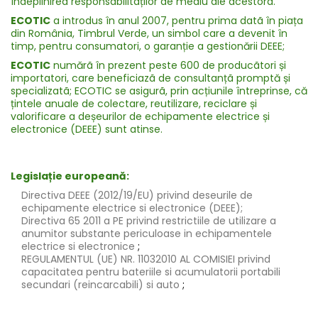
îndeplinirea responsabilitaților de mediu ale acestora.
ECOTIC
a introdus în anul 2007, pentru prima datã în piața
din România, Timbrul Verde, un simbol care a devenit în
timp, pentru consumatori, o garanție a gestionării DEEE;
ECOTIC
numărã în prezent peste 600 de producãtori și
importatori, care beneficiazã de consultanțã promptă și
specializatã; ECOTIC se asigurã, prin acțiunile întreprinse, că
țintele anuale de colectare, reutilizare, reciclare și
valorificare a deșeurilor de echipamente electrice și
electronice (DEEE) sunt atinse.
Legislație europeană:
Directiva DEEE (2012/19/EU) privind deseurile de
echipamente electrice si electronice (DEEE);
Directiva 65 2011 a PE privind restrictiile de utilizare a
anumitor substante periculoase in echipamentele
electrice si electronice
;
REGULAMENTUL (UE) NR. 11032010 AL COMISIEI privind
capacitatea pentru bateriile si acumulatorii portabili
secundari (reincarcabili) si auto
;