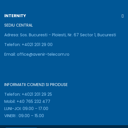
Folosim
cookie-
uri
INTERNITY
pentru
a
SEDIU CENTRAL
asigura
Adresa:
Sos. Bucuresti - Ploiesti, Nr. 67 Sector 1, Bucuresti
functionarea
corecta
Telefon:
+
4021 201 29 00
a
site-
Email:
office@avenir-telecom.ro
ului,
pentru
a
personaliza
continutul,
INFORMATII COMENZI SI PRODUSE
a
analiza
Telefon:
+4021 201 29 25
traficul
Mobil:
+40 765 232 477
si
LUNI-JOI: 09.00 – 17.00
pentru
VINERI : 09.00 – 15.00
marketing.
Poti
accepta