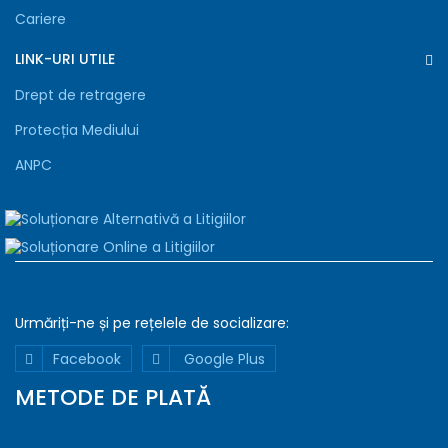
Cariere
LINK-URI UTILE
Drept de retragere
Protecția Mediului
ANPC
Urmăriți-ne și pe rețelele de
socializare:
Declaratie
Detalii
Despre
Facebook
Google Plus
Folosim
METODE DE PLATĂ
cookie-
uri