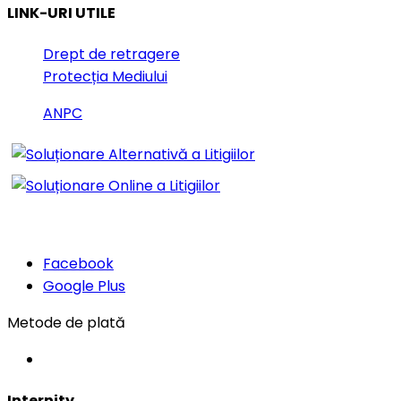
LINK-URI UTILE
Drept de retragere
Protecția Mediului
ANPC
Urmăriți-ne și pe rețelele de
socializare:
Facebook
Google Plus
Metode de plată
Declaratie
Detalii
Despre
Folosim
Internity