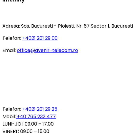
cookie-
uri
SEDIU CENTRAL
Folosim
Adresa:
Sos. Bucuresti - Ploiesti, Nr. 67 Sector 1, Bucuresti
cookie-
uri
Telefon:
+
4021 201 29 00
pentru
a
asigura
Email:
office@avenir-telecom.ro
functionarea
corecta
a
site-
ului,
pentru
a
INFORMATII COMENZI SI PRODUSE
personaliza
continutul,
Telefon:
+4021 201 29 25
a
analiza
Mobil:
+40 765 232 477
traficul
LUNI-JOI: 09.00 – 17.00
si
VINERI : 09.00 – 15.00
pentru