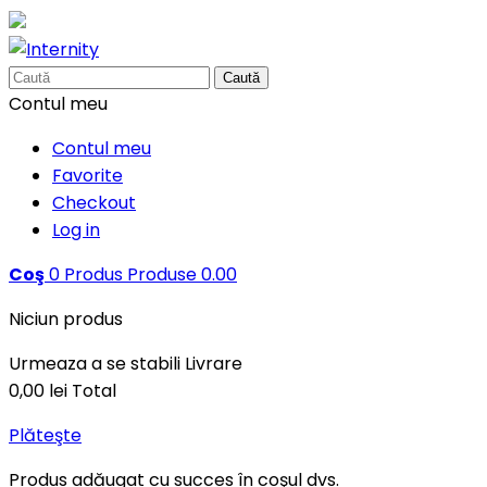
Caută
Contul meu
Contul meu
Favorite
Checkout
Log in
Coş
0
Produs
Produse
0.00
Niciun produs
Urmeaza a se stabili
Livrare
0,00 lei
Total
Plăteşte
Produs adăugat cu succes în coşul dvs.