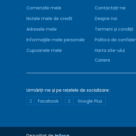
Comenzile mele
Contactați-ne
Notele mele de credit
Despre noi
Adresele mele
Termeni și condiții
Declaratie
Detalii
Despre
Informaţiile mele personale
Politica de confiden
Folosim
cookie-
Cupoanele mele
Harta site-ului
uri
Cariere
Folosim
cookie-
uri
pentru
a
Urmăriți-ne și pe rețelele de
socializare:
asigura
functionarea
Facebook
Google Plus
corecta
a
site-
ului,
pentru
Dezvoltat de
Infora
a