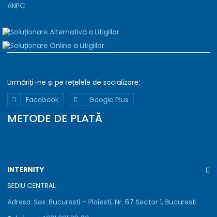
ANPC
Urmăriți-ne și pe rețelele de
socializare:
Declaratie
Detalii
Despre
Facebook
Google Plus
Folosim
METODE DE PLATĂ
cookie-
uri
Folosim
cookie-
uri
INTERNITY
pentru
a
SEDIU CENTRAL
asigura
Adresa:
Sos. Bucuresti - Ploiesti, Nr. 67 Sector 1, Bucuresti
functionarea
corecta