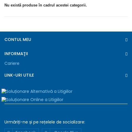
Nu există produse în cadrul acestei categorii.
CONTUL MEU
INFORMAŢII
Cariere
LINK-URI UTILE
Declaratie
Detalii
Despre
Folosim
cookie-
uri
Folosim
cookie-
Urmăriți-ne și pe rețelele de
socializare:
uri
pentru