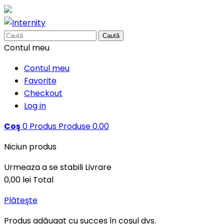
Caută
Contul meu
Contul meu
Favorite
Checkout
Log in
Coş
0
Produs
Produse
0.00
Niciun produs
Urmeaza a se stabili
Livrare
0,00 lei
Total
Plăteşte
Produs adăugat cu succes în coşul dvs.