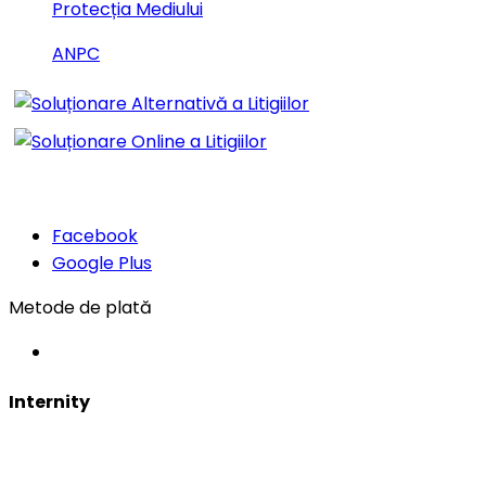
Protecția Mediului
ANPC
Urmăriți-ne și pe rețelele de
socializare:
Facebook
Google Plus
Metode de plată
Declaratie
Detalii
Despre
Folosim
cookie-
Internity
uri
SEDIU CENTRAL
Folosim
cookie-