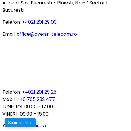
Adresa:
Sos. Bucuresti - Ploiesti, Nr. 67 Sector 1,
uri
pentru
Bucuresti
a
asigura
Telefon:
+
4021 201 29 00
functionarea
corecta
Email:
office@avenir-telecom.ro
a
site-
ului,
pentru
a
personaliza
continutul,
a
INFORMATII COMENZI SI PRODUSE
analiza
traficul
Telefon:
+4021 201 29 25
si
Mobil:
+40 765 232 477
pentru
LUNI-JOI: 09.00 – 17.00
marketing.
VINERI : 09.00 – 15.00
Poti
accepta
Setari cookies
Dezvoltat de
Infora
toate
cookie-