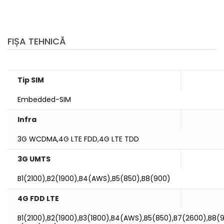
FIȘA TEHNICĂ
Tip SIM
Embedded-SIM
Infra
3G WCDMA,4G LTE FDD,4G LTE TDD
3G UMTS
B1(2100),B2(1900),B4(AWS),B5(850),B8(900)
4G FDD LTE
B1(2100),B2(1900),B3(1800),B4(AWS),B5(850),B7(2600),B8(