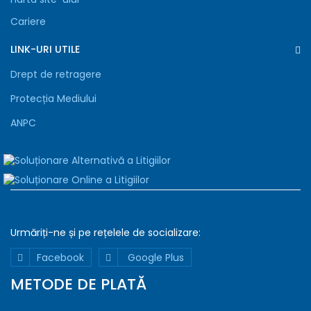
Cariere
LINK-URI UTILE
Drept de retragere
Protecția Mediului
ANPC
Urmăriți-ne și pe rețelele de
socializare:
Declaratie
Detalii
Despre
Facebook
Google Plus
Folosim
METODE DE PLATĂ
cookie-
uri