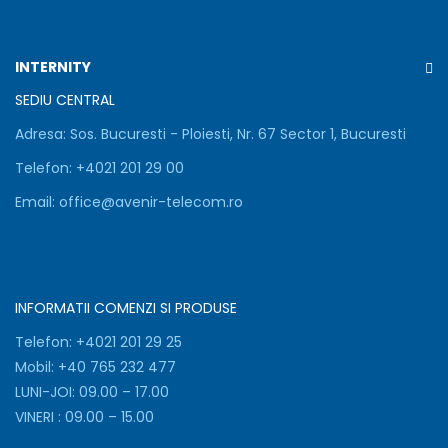
Folosim
cookie-
uri
INTERNITY
pentru
a
SEDIU CENTRAL
asigura
Adresa:
Sos. Bucuresti - Ploiesti, Nr. 67 Sector 1, Bucuresti
functionarea
corecta
Telefon:
+
4021 201 29 00
a
site-
Email:
office@avenir-telecom.ro
ului,
pentru
a
personaliza
continutul,
INFORMATII COMENZI SI PRODUSE
a
analiza
Telefon:
+4021 201 29 25
traficul
Mobil:
+40 765 232 477
si
LUNI-JOI: 09.00 – 17.00
pentru
VINERI : 09.00 – 15.00
marketing.
Poti