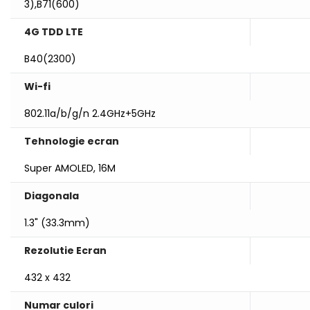
3),B71(600)
4G TDD LTE
B40(2300)
Wi-fi
802.11a/b/g/n 2.4GHz+5GHz
Tehnologie ecran
Super AMOLED, 16M
Diagonala
1.3" (33.3mm)
Rezolutie Ecran
432 x 432
Numar culori