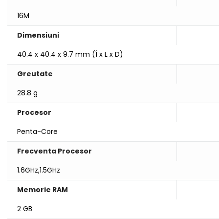
16M
Dimensiuni
40.4 x 40.4 x 9.7 mm (Î x L x D)
Greutate
28.8 g
Procesor
Penta-Core
Frecventa Procesor
1.6GHz,1.5GHz
Memorie RAM
2 GB