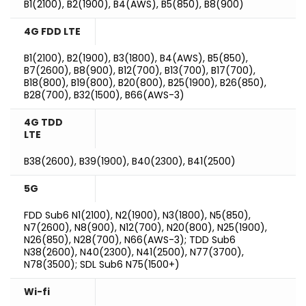
B1(2100), B2(1900), B4(AWS), B5(850), B8(900)
4G FDD LTE
B1(2100), B2(1900), B3(1800), B4(AWS), B5(850),
B7(2600), B8(900), B12(700), B13(700), B17(700),
B18(800), B19(800), B20(800), B25(1900), B26(850),
B28(700), B32(1500), B66(AWS-3)
4G TDD
LTE
B38(2600), B39(1900), B40(2300), B41(2500)
5G
FDD Sub6 N1(2100), N2(1900), N3(1800), N5(850),
N7(2600), N8(900), N12(700), N20(800), N25(1900),
N26(850), N28(700), N66(AWS-3); TDD Sub6
N38(2600), N40(2300), N41(2500), N77(3700),
N78(3500); SDL Sub6 N75(1500+)
Wi-fi