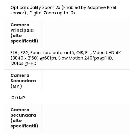
Optical quality Zoom 2x (Enabled by Adaptive Pixel
sensor) , Digital Zoom up to 10x
Camera
Principala
(alte
specificatii)
F1.8 , F2.2, Focalizare automată, OIS, Bliț, Video UHD 4K
(3840 x 2160) @60fps, Slow Motion 240fps @FHD,
120fps @FHD
Camera
Secundara
(MP )
10.0 MP
Camera
Secundara
(alte
specificatii)