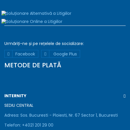
Urmăriți-ne și pe rețelele de
socializare:
Declaratie
Detalii
Despre
Facebook
Google Plus
Folosim
METODE DE PLATĂ
cookie-
uri
Folosim
cookie-
uri
INTERNITY
pentru
a
SEDIU CENTRAL
asigura
Adresa:
Sos. Bucuresti - Ploiesti, Nr. 67 Sector 1, Bucuresti
functionarea
corecta
Telefon:
+
4021 201 29 00
a