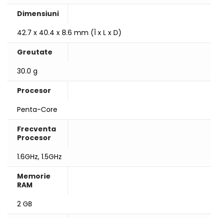
Dimensiuni
42.7 x 40.4 x 8.6 mm (Î x L x D)
Greutate
30.0 g
Procesor
Penta-Core
Frecventa
Procesor
1.6GHz, 1.5GHz
Memorie
RAM
2 GB