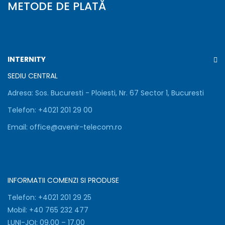
Folosim
METODE DE PLATĂ
cookie-
uri
Folosim
cookie-
uri
INTERNITY
pentru
a
SEDIU CENTRAL
asigura
Adresa:
Sos. Bucuresti - Ploiesti, Nr. 67 Sector 1, Bucuresti
functionarea
corecta
Telefon:
+
4021 201 29 00
a
site-
Email:
office@avenir-telecom.ro
ului,
pentru
a
personaliza
continutul,
INFORMATII COMENZI SI PRODUSE
a
analiza
Telefon:
+4021 201 29 25
traficul
Mobil:
+40 765 232 477
si
LUNI-JOI: 09.00 – 17.00
pentru