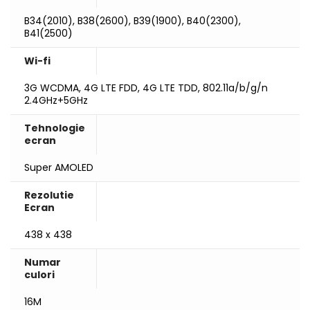
B34(2010), B38(2600), B39(1900), B40(2300),
B41(2500)
Wi-fi
3G WCDMA, 4G LTE FDD, 4G LTE TDD, 802.11a/b/g/n
2.4GHz+5GHz
Tehnologie
ecran
Super AMOLED
Rezolutie
Ecran
438 x 438
Numar
culori
16M