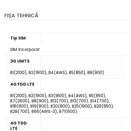
FIȘA TEHNICĂ
Tip SIM
SIM încorporat
3G UMTS
B1(2100), B2(1900), B4(AWS), B5(850), B8(900)
4G FDD LTE
B1(2100), B2(1900), B3(1800), B4(AWS), B5(850),
B7(2600), B8(900), B12(700), B13(700), B14(700),
B18(800), B19(800), B20(800), B25(1900), B26(850),
B28(700), B66(AWS-3), B71(600)
4G TDD
LTE